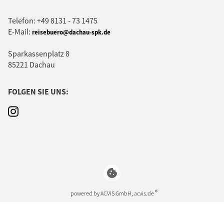
Telefon: +49 8131 - 73 1475
E-Mail:
reisebuero@dachau-spk.de
Sparkassenplatz 8
85221 Dachau
FOLGEN SIE UNS:
cookie
®
powered by ACVIS GmbH, acvis.de