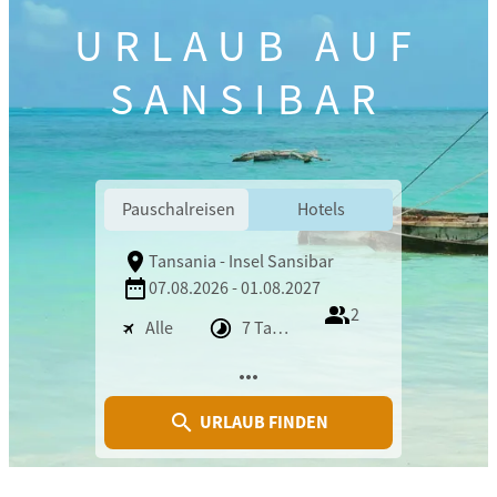
URLAUB AUF
SANSIBAR
Pauschalreisen
Hotels
Tansania - Insel Sansibar
07.08.2026 - 01.08.2027
2
Alle
7 Tage
more_horiz
URLAUB FINDEN